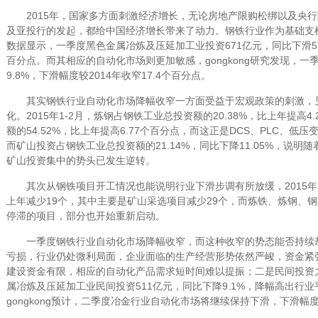
2015年，国家多方面刺激经济增长，无论房地产限购松绑以及央行
及亚投行的发起，都给中国经济增长带来了动力。钢铁行业作为基础支
数据显示，一季度黑色金属冶炼及压延加工业投资671亿元，同比下滑5.
百分点。而其相应的自动化市场则更加敏感，gongkong研究发现，
9.8%，下滑幅度较2014年收窄17.4个百分点。
其实钢铁行业自动化市场降幅收窄一方面受益于宏观政策的刺激，
化。2015年1-2月，炼钢占钢铁工业总投资额的20.38%，比上年提高
额的54.52%，比上年提高6.77个百分点，而这正是DCS、PLC、
而矿山投资占钢铁工业总投资额的21.14%，同比下降11.05%，说
矿山投资集中的势头已发生逆转。
其次从钢铁项目开工情况也能说明行业下滑步调有所放缓，2015年1
上年减少19个，其中主要是矿山采选项目减少29个，而炼铁、炼钢、
停滞的项目，部分也开始重新启动。
一季度钢铁行业自动化市场降幅收窄，而这种收窄的势态能否持续
亏损，行业仍处微利局面，企业面临的生产经营形势依然严峻，资金紧
建设资金有限，相应的自动化产品需求短时间难以提振；二是民间投资力度
属冶炼及压延加工业民间投资511亿元，同比下降9.1%，降幅高出行业
gongkong预计，二季度冶金行业自动化市场将继续保持下滑，下滑幅度